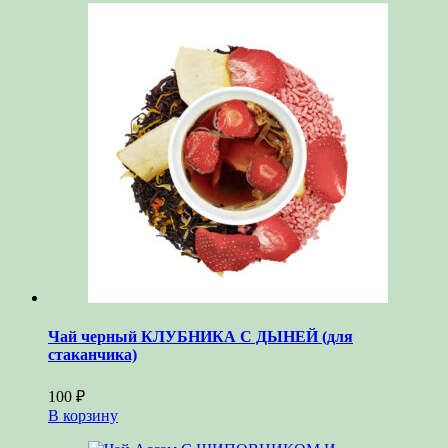
Чай черный КЛУБНИКА С ДЫНЕЙ (для
стаканчика)
100
₽
В корзину