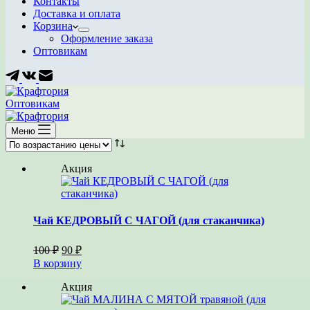
Контакты
Доставка и оплата
Корзина
Оформление заказа
Оптовикам
Оптовикам
Меню
Акция
Чай КЕДРОВЫЙ С ЧАГОЙ (для стаканчика)
Первоначальная
Текущая
100
₽
90
₽
цена
цена:
В корзину
составляла
90 ₽.
100 ₽.
Акция