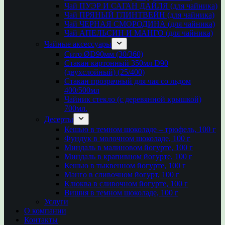
Чай ПУЭР И САГАН ДАЙЛЯ (для чайника)
Чай ПРЯНЫЙ ГЛИНТВЕЙН (для чайника)
Чай ЧЕРНАЯ СМОРОДИНА (для чайника)
Чай АПЕЛЬСИН И МАНГО (для чайника)
Чайные аксессуары
Сито ØD90мм (30/360)
Стакан картонный 350мл D90
(двухслойный) (25/400)
Стакан прозрачный для чая со льдом
400/500мл
Чайник стекло (с деревянной крышкой)
700мл.
Десерты
Кешью в темном шоколаде – трюфель, 100 г
Фундук в молочном шоколаде, 100 г
Миндаль в малиновом йогурте, 100 г
Миндаль в крапивном йогурте, 100 г
Кешью в тыквенном йогурте, 100 г
Манго в сливочном йогурт, 100 г
Клюква в сливочном йогурте, 100 г
Вишня в темном шоколаде, 100 г
Услуги
О компании
Контакты