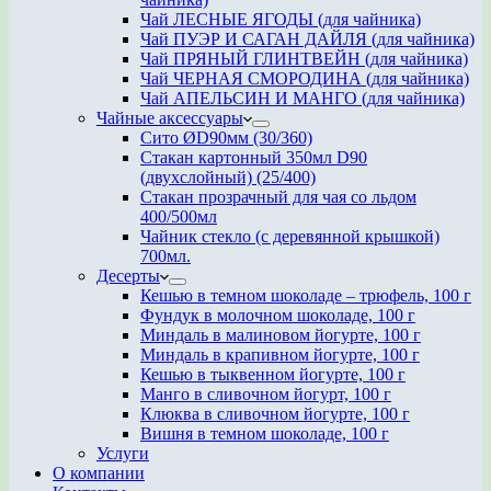
Чай ЛЕСНЫЕ ЯГОДЫ (для чайника)
Чай ПУЭР И САГАН ДАЙЛЯ (для чайника)
Чай ПРЯНЫЙ ГЛИНТВЕЙН (для чайника)
Чай ЧЕРНАЯ СМОРОДИНА (для чайника)
Чай АПЕЛЬСИН И МАНГО (для чайника)
Чайные аксессуары
Сито ØD90мм (30/360)
Стакан картонный 350мл D90
(двухслойный) (25/400)
Стакан прозрачный для чая со льдом
400/500мл
Чайник стекло (с деревянной крышкой)
700мл.
Десерты
Кешью в темном шоколаде – трюфель, 100 г
Фундук в молочном шоколаде, 100 г
Миндаль в малиновом йогурте, 100 г
Миндаль в крапивном йогурте, 100 г
Кешью в тыквенном йогурте, 100 г
Манго в сливочном йогурт, 100 г
Клюква в сливочном йогурте, 100 г
Вишня в темном шоколаде, 100 г
Услуги
О компании