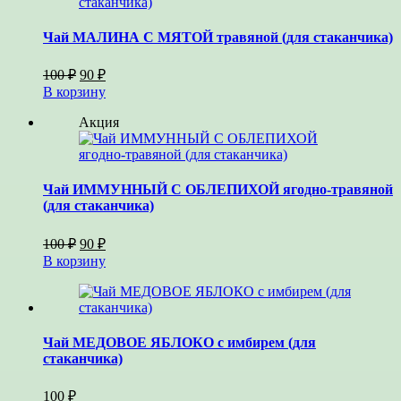
Чай МАЛИНА С МЯТОЙ травяной (для стаканчика)
Первоначальная
Текущая
100
₽
90
₽
цена
цена:
В корзину
составляла
90 ₽.
100 ₽.
Акция
Чай ИММУННЫЙ С ОБЛЕПИХОЙ ягодно-травяной
(для стаканчика)
Первоначальная
Текущая
100
₽
90
₽
цена
цена:
В корзину
составляла
90 ₽.
100 ₽.
Чай МЕДОВОЕ ЯБЛОКО с имбирем (для
стаканчика)
100
₽