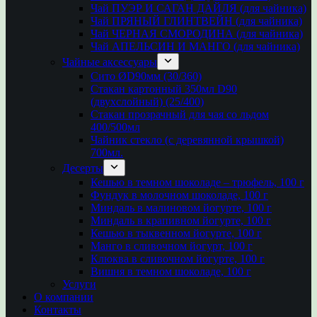
Чай ПУЭР И САГАН ДАЙЛЯ (для чайника)
Чай ПРЯНЫЙ ГЛИНТВЕЙН (для чайника)
Чай ЧЕРНАЯ СМОРОДИНА (для чайника)
Чай АПЕЛЬСИН И МАНГО (для чайника)
Чайные аксессуары
Сито ØD90мм (30/360)
Стакан картонный 350мл D90
(двухслойный) (25/400)
Стакан прозрачный для чая со льдом
400/500мл
Чайник стекло (с деревянной крышкой)
700мл.
Десерты
Кешью в темном шоколаде – трюфель, 100 г
Фундук в молочном шоколаде, 100 г
Миндаль в малиновом йогурте, 100 г
Миндаль в крапивном йогурте, 100 г
Кешью в тыквенном йогурте, 100 г
Манго в сливочном йогурт, 100 г
Клюква в сливочном йогурте, 100 г
Вишня в темном шоколаде, 100 г
Услуги
О компании
Контакты