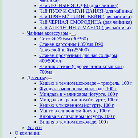
Чай ЛЕСНЫЕ ЯГОДЫ (для чайника)
Чай ПУЭР И САГАН ДАЙЛЯ (для чайника)
Чай ПРЯНЫЙ ГЛИНТВЕЙН (для чайника)
Чай ЧЕРНАЯ СМОРОДИНА (для чайника)
Чай АПЕЛЬСИН И МАНГО (для чайника)
Чайные аксессуары
Сито ØD90мм (30/360)
Стакан картонный 350мл D90
(двухслойный) (25/400)
Стакан прозрачный для чая со льдом
400/500мл
Чайник стекло (с деревянной крышкой)
700мл.
Десерты
Кешью в темном шоколаде – трюфель, 100 г
Фундук в молочном шоколаде, 100 г
Миндаль в малиновом йогурте, 100 г
Миндаль в крапивном йогурте, 100 г
Кешью в тыквенном йогурте, 100 г
Манго в сливочном йогурт, 100 г
Клюква в сливочном йогурте, 100 г
Вишня в темном шоколаде, 100 г
Услуги
О компании