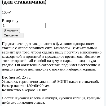
(для стаканчика)
100
₽
В корзину
Количество
товара
В корзину
Чай
Описание
МЕДОВОЕ
ЯБЛОКО
Предназначен для заваривания в бумажном одноразовом
с
стакане с использованием сита Tasteabrew. Замечательный
имбирем
вариант для того, чтобы сделать вашу прогулку максимально
(для
комфортной и приятной в прохладное время года. Возьмите
стаканчика)
этот авторский чай с собой на дачу, в парк, в поход – куда
угодно. Он обязательно согреет вас, поднимет настроение и
подарит долгое послевкусие с нотками имбиря и корицы.
Вес (нетто): 25 гр.
Упаковка: герметично запаянный БОПП-пакет с этикеткой.
Размер пакета: 180*60*20 мм.
Количество в коробе: 60 шт.
Состав: Кусочки яблока и имбиря, кусочки корицы, гранулы
имбирно-лимонного меда.