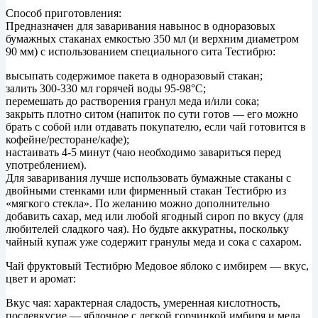
Способ приготовления:
Предназначен для заваривания навынос в одноразовых
бумажных стаканах емкостью 350 мл (и верхним диаметром
90 мм) с использованием специального сита Тестибрю:
высыпать содержимое пакета в одноразовый стакан;
залить 300-330 мл горячей воды 95-98°С;
перемешать до растворения гранул меда и/или сока;
закрыть плотно ситом (напиток по сути готов — его можно
брать с собой или отдавать покупателю, если чай готовится в
кофейне/ресторане/кафе);
настаивать 4-5 минут (чаю необходимо завариться перед
употреблением).
Для заваривания лучше использовать бумажные стаканы с
двойными стенками или фирменный стакан Тестибрю из
«мягкого стекла». По желанию можно дополнительно
добавить сахар, мед или любой ягодный сироп по вкусу (для
любителей сладкого чая). Но будьте аккуратны, поскольку
чайный купаж уже содержит гранулы меда и сока с сахаром.
Чай фруктовый Тестибрю Медовое яблоко с имбирем — вкус,
цвет и аромат:
Вкус чая: характерная сладость, умеренная кислотность,
послевкусие — яблочное с легкой горчинкой имбиря и меда.