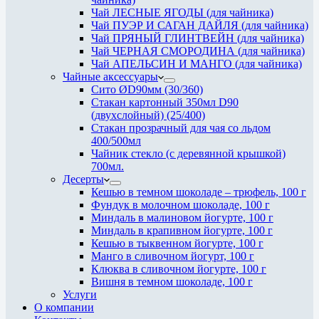
Чай ЛЕСНЫЕ ЯГОДЫ (для чайника)
Чай ПУЭР И САГАН ДАЙЛЯ (для чайника)
Чай ПРЯНЫЙ ГЛИНТВЕЙН (для чайника)
Чай ЧЕРНАЯ СМОРОДИНА (для чайника)
Чай АПЕЛЬСИН И МАНГО (для чайника)
Чайные аксессуары
Сито ØD90мм (30/360)
Стакан картонный 350мл D90
(двухслойный) (25/400)
Стакан прозрачный для чая со льдом
400/500мл
Чайник стекло (с деревянной крышкой)
700мл.
Десерты
Кешью в темном шоколаде – трюфель, 100 г
Фундук в молочном шоколаде, 100 г
Миндаль в малиновом йогурте, 100 г
Миндаль в крапивном йогурте, 100 г
Кешью в тыквенном йогурте, 100 г
Манго в сливочном йогурт, 100 г
Клюква в сливочном йогурте, 100 г
Вишня в темном шоколаде, 100 г
Услуги
О компании