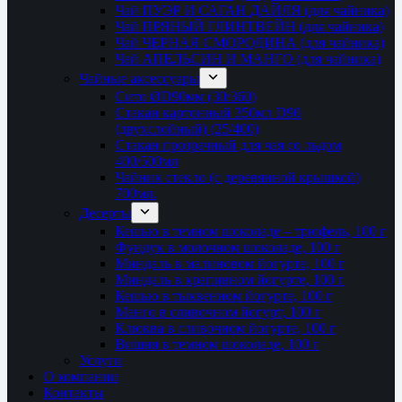
Чай ПУЭР И САГАН ДАЙЛЯ (для чайника)
Чай ПРЯНЫЙ ГЛИНТВЕЙН (для чайника)
Чай ЧЕРНАЯ СМОРОДИНА (для чайника)
Чай АПЕЛЬСИН И МАНГО (для чайника)
Чайные аксессуары
Сито ØD90мм (30/360)
Стакан картонный 350мл D90
(двухслойный) (25/400)
Стакан прозрачный для чая со льдом
400/500мл
Чайник стекло (с деревянной крышкой)
700мл.
Десерты
Кешью в темном шоколаде – трюфель, 100 г
Фундук в молочном шоколаде, 100 г
Миндаль в малиновом йогурте, 100 г
Миндаль в крапивном йогурте, 100 г
Кешью в тыквенном йогурте, 100 г
Манго в сливочном йогурт, 100 г
Клюква в сливочном йогурте, 100 г
Вишня в темном шоколаде, 100 г
Услуги
О компании
Контакты