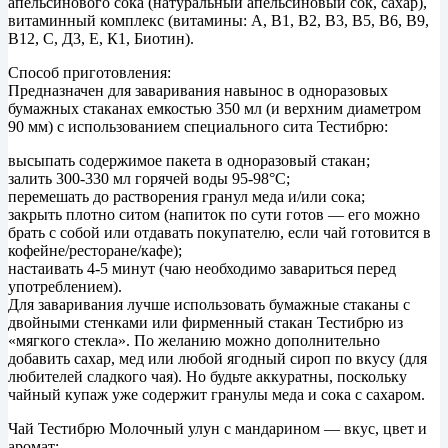
апельсинового сока (натуральный апельсиновый сок, сахар),
витаминный комплекс (витамины: А, В1, В2, В3, В5, В6, В9,
В12, С, Д3, Е, К1, Биотин).
Способ приготовления:
Предназначен для заваривания навынос в одноразовых
бумажных стаканах емкостью 350 мл (и верхним диаметром
90 мм) с использованием специального сита Тестибрю:
высыпать содержимое пакета в одноразовый стакан;
залить 300-330 мл горячей воды 95-98°С;
перемешать до растворения гранул меда и/или сока;
закрыть плотно ситом (напиток по сути готов — его можно
брать с собой или отдавать покупателю, если чай готовится в
кофейне/ресторане/кафе);
настаивать 4-5 минут (чаю необходимо завариться перед
употреблением).
Для заваривания лучше использовать бумажные стаканы с
двойными стенками или фирменный стакан Тестибрю из
«мягкого стекла». По желанию можно дополнительно
добавить сахар, мед или любой ягодный сироп по вкусу (для
любителей сладкого чая). Но будьте аккуратны, поскольку
чайный купаж уже содержит гранулы меда и сока с сахаром.
Чай Тестибрю Молочный улун с мандарином — вкус, цвет и
аромат: