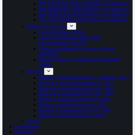
Чай ПУЭР И САГАН ДАЙЛЯ (для чайника)
Чай ПРЯНЫЙ ГЛИНТВЕЙН (для чайника)
Чай ЧЕРНАЯ СМОРОДИНА (для чайника)
Чай АПЕЛЬСИН И МАНГО (для чайника)
Чайные аксессуары
Сито ØD90мм (30/360)
Стакан картонный 350мл D90
(двухслойный) (25/400)
Стакан прозрачный для чая со льдом
400/500мл
Чайник стекло (с деревянной крышкой)
700мл.
Десерты
Кешью в темном шоколаде – трюфель, 100 г
Фундук в молочном шоколаде, 100 г
Миндаль в малиновом йогурте, 100 г
Миндаль в крапивном йогурте, 100 г
Кешью в тыквенном йогурте, 100 г
Манго в сливочном йогурт, 100 г
Клюква в сливочном йогурте, 100 г
Вишня в темном шоколаде, 100 г
Услуги
О компании
Контакты