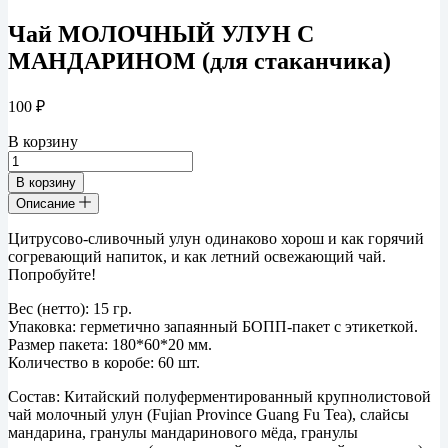
Чай МОЛОЧНЫЙ УЛУН С
МАНДАРИНОМ (для стаканчика)
100
₽
В корзину
Количество
товара
В корзину
Чай
Описание
МОЛОЧНЫЙ
УЛУН
Цитрусово-сливочный улун одинаково хорош и как горячий
С
согревающий напиток, и как летний освежающий чай.
МАНДАРИНОМ
Попробуйте!
(для
стаканчика)
Вес (нетто): 15 гр.
Упаковка: герметично запаянный БОПП-пакет с этикеткой.
Размер пакета: 180*60*20 мм.
Количество в коробе: 60 шт.
Состав: Китайский полуферментированный крупнолистовой
чай молочный улун (Fujian Province Guang Fu Tea), слайсы
мандарина, гранулы мандаринового мёда, гранулы