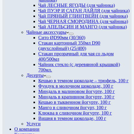
Чай ЛЕСНЫЕ ЯГОДЫ (для чайника)
Чай ПУЭР И САГАН ДАЙЛЯ (для чайника)
Чай ПРЯНЫЙ ГЛИНТВЕЙН (для чайника)
Чай ЧЕРНАЯ СМОРОДИНА (для чайника)
Чай АПЕЛЬСИН И МАНГО (для чайника)
Чайные аксессуары
Сито ØD90мм (30/360)
Стакан картонный 350мл D90
(двухслойный) (25/400)
Стакан прозрачный для чая со льдом
400/500мл
Чайник стекло (с деревянной крышкой)
700мл.
Десерты
Кешью в темном шоколаде – трюфель, 100 г
Фундук в молочном шоколаде, 100 г
Миндаль в малиновом йогурте, 100 г
Миндаль в крапивном йогурте, 100 г
Кешью в тыквенном йогурте, 100 г
Манго в сливочном йогурт, 100 г
Клюква в сливочном йогурте, 100 г
Вишня в темном шоколаде, 100 г
Услуги
О компании