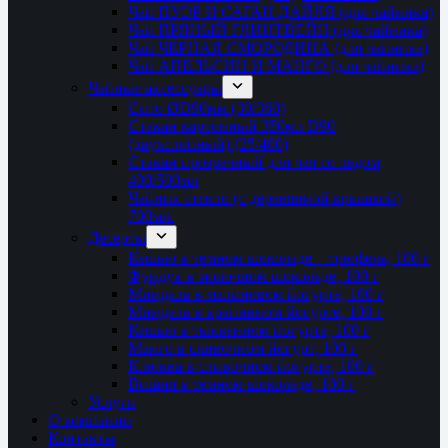
Чай ПУЭР И САГАН ДАЙЛЯ (для чайника)
Чай ПРЯНЫЙ ГЛИНТВЕЙН (для чайника)
Чай ЧЕРНАЯ СМОРОДИНА (для чайника)
Чай АПЕЛЬСИН И МАНГО (для чайника)
Чайные аксессуары
Сито ØD90мм (30/360)
Стакан картонный 350мл D90
(двухслойный) (25/400)
Стакан прозрачный для чая со льдом
400/500мл
Чайник стекло (с деревянной крышкой)
700мл.
Десерты
Кешью в темном шоколаде – трюфель, 100 г
Фундук в молочном шоколаде, 100 г
Миндаль в малиновом йогурте, 100 г
Миндаль в крапивном йогурте, 100 г
Кешью в тыквенном йогурте, 100 г
Манго в сливочном йогурт, 100 г
Клюква в сливочном йогурте, 100 г
Вишня в темном шоколаде, 100 г
Услуги
О компании
Контакты