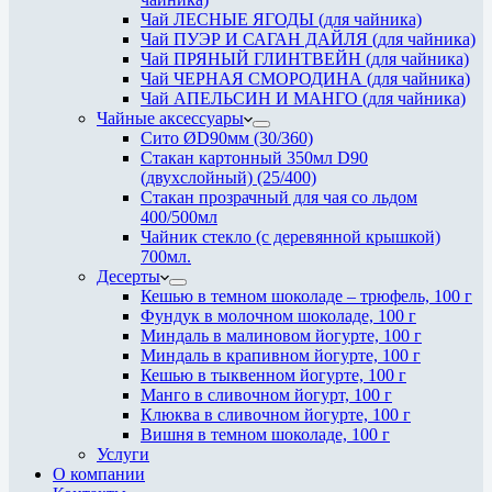
Чай ЛЕСНЫЕ ЯГОДЫ (для чайника)
Чай ПУЭР И САГАН ДАЙЛЯ (для чайника)
Чай ПРЯНЫЙ ГЛИНТВЕЙН (для чайника)
Чай ЧЕРНАЯ СМОРОДИНА (для чайника)
Чай АПЕЛЬСИН И МАНГО (для чайника)
Чайные аксессуары
Сито ØD90мм (30/360)
Стакан картонный 350мл D90
(двухслойный) (25/400)
Стакан прозрачный для чая со льдом
400/500мл
Чайник стекло (с деревянной крышкой)
700мл.
Десерты
Кешью в темном шоколаде – трюфель, 100 г
Фундук в молочном шоколаде, 100 г
Миндаль в малиновом йогурте, 100 г
Миндаль в крапивном йогурте, 100 г
Кешью в тыквенном йогурте, 100 г
Манго в сливочном йогурт, 100 г
Клюква в сливочном йогурте, 100 г
Вишня в темном шоколаде, 100 г
Услуги
О компании