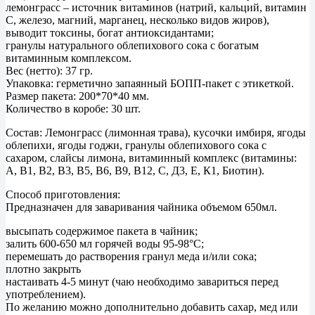
лемонграсс – источник витаминов (натрий, кальций, витамин
C, железо, магний, марганец, несколько видов жиров),
выводит токсины, богат антиоксидантами;
гранулы натурального облепихового сока с богатым
витаминным комплексом.
Вес (нетто): 37 гр.
Упаковка: герметично запаянный БОПП-пакет с этикеткой.
Размер пакета: 200*70*40 мм.
Количество в коробе: 30 шт.
Состав: Лемонграсс (лимонная трава), кусочки имбиря, ягоды
облепихи, ягоды годжи, гранулы облепихового сока с
сахаром, слайсы лимона, витаминный комплекс (витамины:
А, В1, В2, В3, В5, В6, В9, В12, С, Д3, Е, К1, Биотин).
Способ приготовления:
Предназначен для заваривания чайника объемом 650мл.
высыпать содержимое пакета в чайник;
залить 600-650 мл горячей воды 95-98°С;
перемешать до растворения гранул меда и/или сока;
плотно закрыть
настаивать 4-5 минут (чаю необходимо завариться перед
употреблением).
По желанию можно дополнительно добавить сахар, мед или