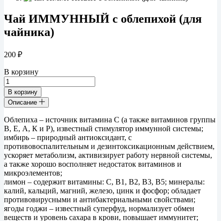
Чай ИММУННЫЙ с облепихой (для
чайника)
200
₽
В корзину
Количество
товара
В корзину
Чай
Описание
ИММУННЫЙ
с
Облепиха – источник витамина С (а также витаминов группы
облепихой
В, Е, А, К и Р), известный стимулятор иммунной системы;
(для
имбирь – природный антиоксидант, с
чайника)
противовоспалительным и дезинтоксикационным действием,
ускоряет метаболизм, активизирует работу нервной системы,
а также хорошо восполняет недостаток витаминов и
микроэлементов;
лимон – содержит витамины: С, В1, В2, В3, В5; минералы:
калий, кальций, магний, железо, цинк и фосфор; обладает
противовирусными и антибактериальными свойствами;
ягоды годжи – известный суперфуд, нормализует обмен
веществ и уровень сахара в крови, повышает иммунитет;